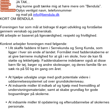
Bendula
JA TAK...
Aktiviteter
Jeg kunne godt tænke mig at høre mere om "Bendula".
Kontakt
Oplys venligst navn, telefonnummer
Begivenheder
og mail på
info@bendula.dk
KORT OM BENDULA
Foreningen har som mål at bidrage til øget udvikling og forståelse
gennem venskab og partnerskab.
Alt arbejde er baseret på ligeværdighed, respekt og frivillighed.
Konkret arbejder foreningen med følgende:
l At skaffe faddere til børn i Serrekunda og Song Kunda, som
ligger i hver sin ende af landet. Formålet med fadderskaberne er
at give børnene mulighed for at gå i en skole, hvor de kan få
støtte og lektiehjælp. Fadderskaberne indebærer også at disse
børn får tøj, bøger og andre skolesager, og deres familie får en
sæk ris på 50 kg én gang om året.
At hjælpe udvalgte unge med godt potentiale videre i
uddannelsessystemet ud over grundskoleniveau.
At indsamle midler til indkøb af og hjælp med fremstilling af
undervisningsmaterialer, samt at skabe grundlag for gode
bogsamlinger på skolerne.
At indsamle midler til opdatering og efteruddannelse af skolernes
personale.