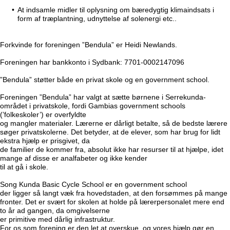
At indsamle midler til oplysning om bæredygtig klimaindsats i
form af træplantning, udnyttelse af solenergi etc..
Forkvinde for foreningen ”Bendula” er Heidi Newlands.
Foreningen har bankkonto i Sydbank: 7701-0002147096
”Bendula” støtter både en privat skole og en government school.
Foreningen ”Bendula” har valgt at sætte børnene i Serrekunda-
området i privatskole, fordi Gambias government schools
(’folkeskoler’) er overfyldte
og mangler materialer. Lærerne er dårligt betalte, så de bedste lærere
søger privatskolerne. Det betyder, at de elever, som har brug for lidt
ekstra hjælp er prisgivet, da
de familier de kommer fra, absolut ikke har resurser til at hjælpe, idet
mange af disse er analfabeter og ikke kender
til at gå i skole.
Song Kunda Basic Cycle School er en government school
der ligger så langt væk fra hovedstaden, at den forsømmes på mange
fronter. Det er svært for skolen at holde på lærerpersonalet mere end
to år ad gangen, da omgivelserne
er primitive med dårlig infrastruktur.
For os som forening er den let at overskue, og vores hjælp gør en