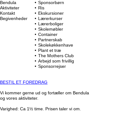
Bendula
Sponsorbørn
Aktiviteter
Ris
Kontakt
Ekskursioner
Begivenheder
Lærerkurser
Lærerboliger
Skolemøbler
Container
Partnerskab
Skolekøkkenhave
Plant et træ
The Mothers Club
Arbejd som frivillig
Sponsorrejser
BESTIL ET FOREDRAG
Vi kommer gerne ud og fortæller om Bendula
og vores aktiviteter.
Varighed: Ca 1½ time. Prisen taler vi om.